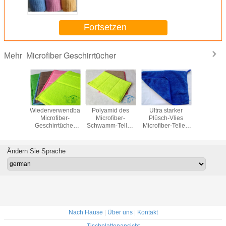
Gelb-260gsm für Auto-
Badezimmer
Fortsetzen
Microfiber Geschirrtücher
Mehr
ugfähige
Wiederverwendbare
Polyamid des
Ultra starker
Personifi
crofiber-
Microfiber-
Microfiber-
Plüsch-Vlies
Küch
ücher für
Geschirrtücher
Schwamm-Teller-
Microfiber-Teller-
Handtuch-
, die 12"
grünen, Küchen-
Auflage
Stoff-/Tuch-
Entfettungs
säubert
Geschirrtuch 17 x
Microfiber-
Strudel geben 10"
x 8
23cm
Geschirrtuch-
x 10" frei
Ändern Sie Sprache
Gelb-20%
Nach Hause
|
Über uns
|
Kontakt
Tischplattenansicht