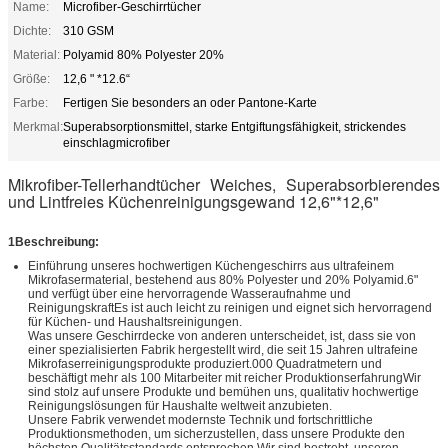
Name:
Microfiber-Geschirrtücher
Dichte:
310 GSM
Material:
Polyamid 80% Polyester 20%
Größe:
12,6 " *12.6“
Farbe:
Fertigen Sie besonders an oder Pantone-Karte
Merkmal:
Superabsorptionsmittel, starke Entgiftungsfähigkeit, strickendes
einschlagmicrofiber
Mikrofiber-Tellerhandtücher Weiches, Superabsorbierendes
und Lintfreies Küchenreinigungsgewand 12,6"*12,6"
1Beschreibung:
Einführung unseres hochwertigen Küchengeschirrs aus ultrafeinem
Mikrofasermaterial, bestehend aus 80% Polyester und 20% Polyamid.6"
und verfügt über eine hervorragende Wasseraufnahme und
ReinigungskraftEs ist auch leicht zu reinigen und eignet sich hervorragend
für Küchen- und Haushaltsreinigungen.
Was unsere Geschirrdecke von anderen unterscheidet, ist, dass sie von
einer spezialisierten Fabrik hergestellt wird, die seit 15 Jahren ultrafeine
Mikrofaserreinigungsprodukte produziert.000 Quadratmetern und
beschäftigt mehr als 100 Mitarbeiter mit reicher ProduktionserfahrungWir
sind stolz auf unsere Produkte und bemühen uns, qualitativ hochwertige
Reinigungslösungen für Haushalte weltweit anzubieten.
Unsere Fabrik verwendet modernste Technik und fortschrittliche
Produktionsmethoden, um sicherzustellen, dass unsere Produkte den
höchsten Qualitätsstandards entsprechen.Wir sind bestrebt, unseren