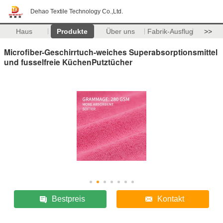
Dehao Textile Technology Co.,Ltd.
Haus
Produkte
Über uns
Fabrik-Ausflug
>>
Microfiber-Geschirrtuch-weiches Superabsorptionsmittel
und fusselfreie KüchenPutztücher
Bestpreis
Kontakt