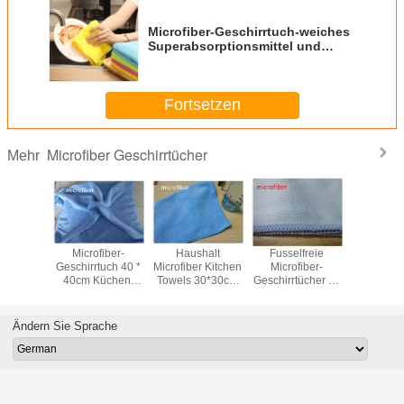
Küchen-Putztuch
microfiber Geschirrtuch
Umbauten:
,
,
KüchenGeschirrtuch
Erhalten Sie den besten Preis für
Microfiber-Geschirrtuch-weiches
Superabsorptionsmittel und
fusselfreie KüchenPutztücher
Fortsetzen