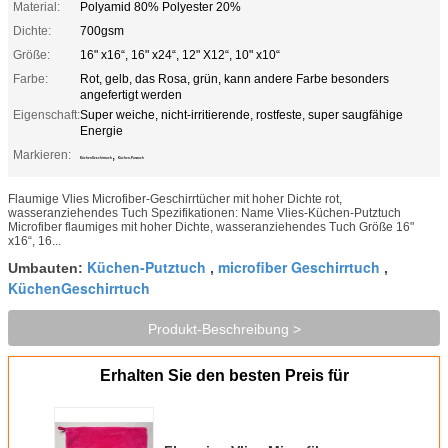
Material:
Polyamid 80% Polyester 20%
Dichte:
700gsm
Größe:
16" x16“, 16" x24“, 12" X12“, 10" x10“
Farbe:
Rot, gelb, das Rosa, grün, kann andere Farbe besonders
angefertigt werden
Eigenschaft:
Super weiche, nicht-irritierende, rostfeste, super saugfähige
Energie
Markieren:
,
KüchenGeschirrtuch
Küchen-Putztuch
Flaumige Vlies Microfiber-Geschirrtücher mit hoher Dichte rot,
wasseranziehendes Tuch Spezifikationen: Name Vlies-Küchen-Putztuch
Microfiber flaumiges mit hoher Dichte, wasseranziehendes Tuch Größe 16"
x16“, 16...
Küchen-Putztuch
microfiber Geschirrtuch
Umbauten:
,
,
KüchenGeschirrtuch
Produkt-Beschreibung >
Erhalten Sie den besten Preis für