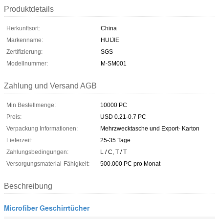
Produktdetails
Herkunftsort:
China
Markenname:
HUIJIE
Zertifizierung:
SGS
Modellnummer:
M-SM001
Zahlung und Versand AGB
Min Bestellmenge:
10000 PC
Preis:
USD 0.21-0.7 PC
Verpackung Informationen:
Mehrzwecktasche und Export- Karton
Lieferzeit:
25-35 Tage
Zahlungsbedingungen:
L / C, T / T
Versorgungsmaterial-Fähigkeit:
500.000 PC pro Monat
Beschreibung
Microfiber Geschirrtücher