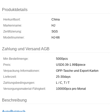
Produktdetails
Herkunftsort:
China
Markenname:
HJ
Zertifizierung:
SGS
Modellnummer:
HJ-66
Zahlung und Versand AGB
Min Bestellmenge:
5000pcs
Preis:
USD0.39-1.99$/piece
Verpackung Informationen:
OPP-Tasche und Export-Karton
Lieferzeit:
25-30days
Zahlungsbedingungen:
L / C, T / T
Versorgungsmaterial-Fähigkeit:
100000pcs pro Monat
Beschreibung
AutoPutztuch