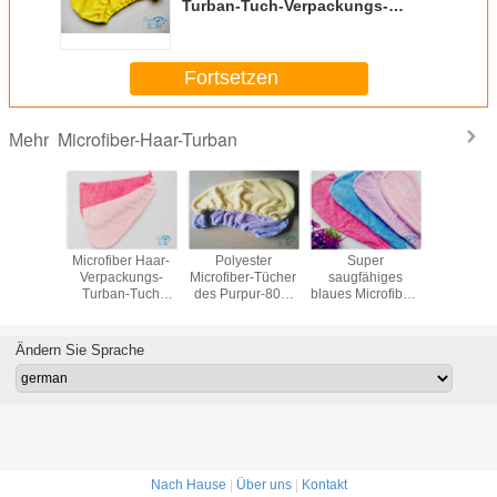
Turban-Tuch-Verpackungs-
Superabsorptionsmittel,
schnelles trockenes Tuch
Fortsetzen
Microfiber-Haar-Turban
Mehr
eshaares
Microfiber Haar-
Polyester
Super
Vlies Micr
icrofiber
Verpackungs-
Microfiber-Tücher
saugfähiges
Turban-
llenroter
Turban-Tuch
des Purpur-80%
blaues Microfiber-
trockene
rbanultra-
schnell
für Haar, Haar-
Haar-Turban-
Kristall-K
ähiger
wasseranziehendes
Verpackungs-
Polyester, Haar-
Frauen-
llknopf
nasses, schnelle
Turban
Tuch-Turban
korallen
Ändern Sie Sprache
kener
trocknende
Tücher
Nach Hause
|
Über uns
|
Kontakt