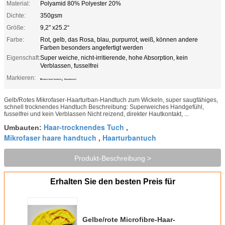
Material:
Polyamid 80% Polyester 20%
Dichte:
350gsm
Größe:
9,2" x25.2“
Farbe:
Rot, gelb, das Rosa, blau, purpurrot, weiß, können andere
Farben besonders angefertigt werden
Eigenschaft:
Super weiche, nicht-irritierende, hohe Absorption, kein
Verblassen, fusselfrei
Markieren:
,
Mikrofaser haare handtuch
Haarturbantuch
Gelb/Rotes Mikrofaser-Haarturban-Handtuch zum Wickeln, super saugfähiges,
schnell trocknendes Handtuch Beschreibung: Superweiches Handgefühl,
fusselfrei und kein Verblassen Nicht reizend, direkter Hautkontakt, ...
Haar-trocknendes Tuch
Umbauten:
,
Mikrofaser haare handtuch
Haarturbantuch
,
Produkt-Beschreibung >
Erhalten Sie den besten Preis für
Gelbe/rote Microfibre-Haar-