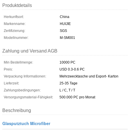
Produktdetails
Herkunftsort:
China
Markenname:
HUIJIE
Zertifizierung:
SGS
Modellnummer:
M-SM001
Zahlung und Versand AGB
Min Bestellmenge:
10000 PC
Preis:
USD 0.3-0.6 PC
Verpackung Informationen:
Mehrzwecktasche und Export- Karton
Lieferzeit:
25-35 Tage
Zahlungsbedingungen:
L / C, T / T
Versorgungsmaterial-Fähigkeit:
500.000 PC pro Monat
Beschreibung
Glasputztuch Microfiber