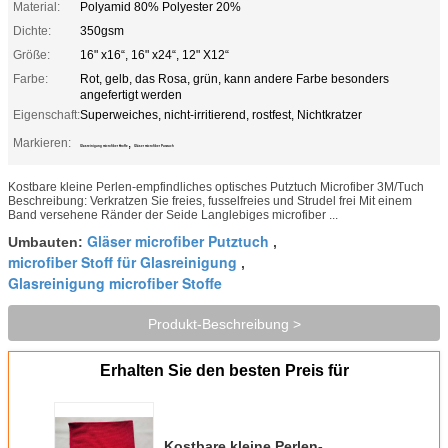
Material:
Polyamid 80% Polyester 20%
Dichte:
350gsm
Größe:
16" x16“, 16" x24“, 12" X12“
Farbe:
Rot, gelb, das Rosa, grün, kann andere Farbe besonders
angefertigt werden
Eigenschaft:
Superweiches, nicht-irritierend, rostfest, Nichtkratzer
Markieren:
,
Glasreinigung microfiber Stoffe
Gläser microfiber Putztuch
Kostbare kleine Perlen-empfindliches optisches Putztuch Microfiber 3M/Tuch
Beschreibung: Verkratzen Sie freies, fusselfreies und Strudel frei Mit einem
Band versehene Ränder der Seide Langlebiges microfiber ...
Gläser microfiber Putztuch
Umbauten:
,
microfiber Stoff für Glasreinigung
,
Glasreinigung microfiber Stoffe
Produkt-Beschreibung >
Erhalten Sie den besten Preis für
Kostbare kleine Perlen-