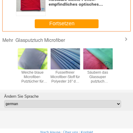
empfindliches optisches
Putztuch Microfiber 3M/Tuch
Fortsetzen
Glasputztuch Microfiber
Mehr
halt
Weiche blaue
Fusselfreier
Säubern das
Glasput
er-Stoff
Microfiber-
Microfiber-Stoff für
Glassuper
Microfib
d-4P für
Putztücher für
Polyester 16" der
putztuch
hohen Qual
ter-
Gläser 20" x 16"
Fenster-
Polyester-Waffel
Haushalt,
gung,
Superabsorptionsmittel
Reinigungs-80%
Microfiber für
14"
rrotes
x 16"
Fenster
Ändern Sie Sprache
tuch
Nach Hause
|
Über uns
|
Kontakt