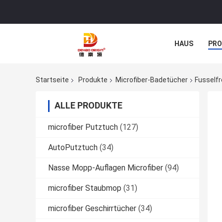
HAUS
PR
NACHRICHTE
Startseite
Produkte
Microfiber-Badetücher
Fusself
ALLE PRODUKTE
microfiber Putztuch
(127)
AutoPutztuch
(34)
Nasse Mopp-Auflagen Microfiber
(94)
microfiber Staubmop
(31)
microfiber Geschirrtücher
(34)