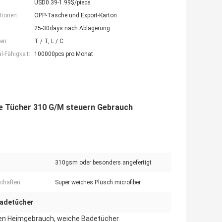
USD0.39-1.99$/piece
tionen:
OPP-Tasche und Export-Karton
25-30days nach Ablagerung
en:
T / T, L / C
-Fähigkeit:
100000pcs pro Monat
he Tücher 310 G/M steuern Gebrauch
310gsm oder besonders angefertigt
chaften:
Super weiches Plüsch microfiber
Badetücher
 den Heimgebrauch, weiche Badetücher