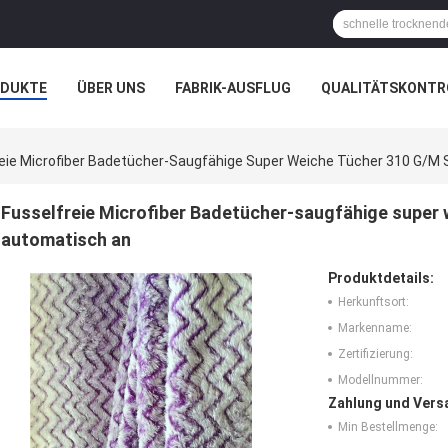
ODUKTE
ÜBER UNS
FABRIK-AUSFLUG
QUALITÄTSKONTR
N
FÄLLE
reie Microfiber Badetücher-Saugfähige Super Weiche Tücher 310 G/M
Fusselfreie Microfiber Badetücher-saugfähige super
automatisch an
Produktdetails:
Herkunftsort:
Markenname:
Zertifizierung:
Modellnummer:
Zahlung und Vers
Min Bestellmenge: