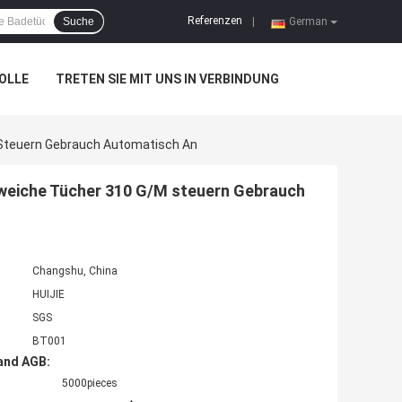
Referenzen
Suche
|
German
OLLE
TRETEN SIE MIT UNS IN VERBINDUNG
 Steuern Gebrauch Automatisch An
 weiche Tücher 310 G/M steuern Gebrauch
Changshu, China
HUIJIE
SGS
BT001
and AGB:
5000pieces