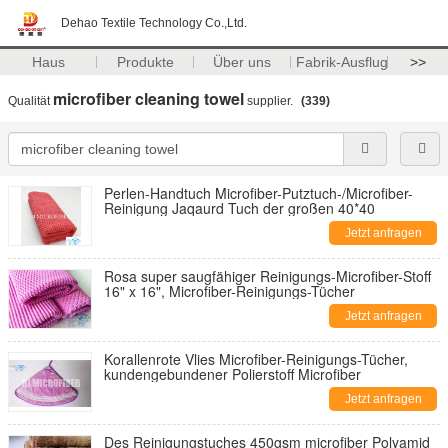
Dehao Textile Technology Co.,Ltd.
Haus
Produkte
Über uns
Fabrik-Ausflug
>>
microfiber cleaning towel
Qualität
supplier.
(339)
Perlen-Handtuch Microfiber-Putztuch-/Microfiber-
Reinigung Jaqaurd Tuch der großen 40*40
Jetzt anfragen
Rosa super saugfähiger Reinigungs-Microfiber-Stoff
16" x 16", Microfiber-Reinigungs-Tücher
Jetzt anfragen
Korallenrote Vlies Microfiber-Reinigungs-Tücher,
kundengebundener Polierstoff Microfiber
Jetzt anfragen
Des Reinigungstuches 450gsm microfiber Polyamid