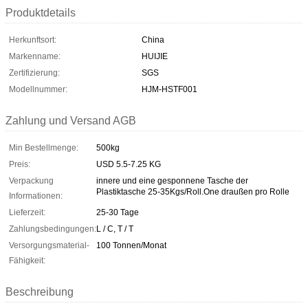
Produktdetails
Herkunftsort:
China
Markenname:
HUIJIE
Zertifizierung:
SGS
Modellnummer:
HJM-HSTF001
Zahlung und Versand AGB
Min Bestellmenge:
500kg
Preis:
USD 5.5-7.25 KG
Verpackung
innere und eine gesponnene Tasche der
Plastiktasche 25-35Kgs/Roll.One draußen pro Rolle
Informationen:
Lieferzeit:
25-30 Tage
Zahlungsbedingungen:
L / C, T / T
Versorgungsmaterial-
100 Tonnen/Monat
Fähigkeit:
Beschreibung