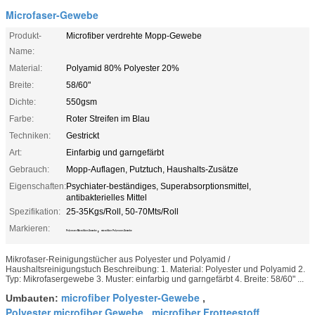
Microfaser-Gewebe
Produkt-
Microfiber verdrehte Mopp-Gewebe
Name:
Material:
Polyamid 80% Polyester 20%
Breite:
58/60"
Dichte:
550gsm
Farbe:
Roter Streifen im Blau
Techniken:
Gestrickt
Art:
Einfarbig und garngefärbt
Gebrauch:
Mopp-Auflagen, Putztuch, Haushalts-Zusätze
Eigenschaften:
Psychiater-beständiges, Superabsorptionsmittel,
antibakterielles Mittel
Spezifikation:
25-35Kgs/Roll, 50-70Mts/Roll
Markieren:
,
Polyester Microfiber-Gewebe
microfiber Polyester-Gewebe
Mikrofaser-Reinigungstücher aus Polyester und Polyamid /
Haushaltsreinigungstuch Beschreibung: 1. Material: Polyester und Polyamid 2.
Typ: Mikrofasergewebe 3. Muster: einfarbig und garngefärbt 4. Breite: 58/60" ...
microfiber Polyester-Gewebe
Umbauten:
,
Polyester microfiber Gewebe
microfiber Frotteestoff
,