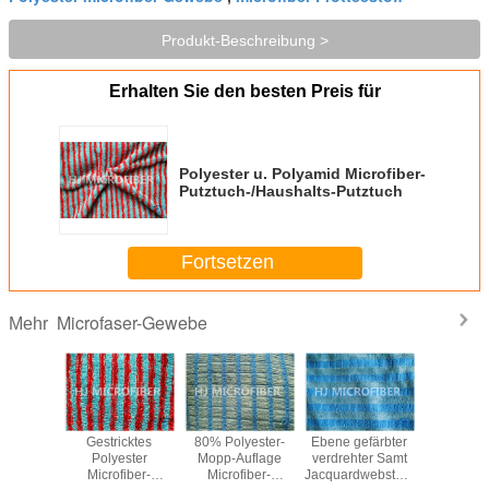
Produkt-Beschreibung >
Erhalten Sie den besten Preis für
Polyester u. Polyamid Microfiber-
Putztuch-/Haushalts-Putztuch
Fortsetzen
Microfaser-Gewebe
Mehr
es Grün-
Gestricktes
80% Polyester-
Ebene gefärbter
Blau
, die
Polyester
Mopp-Auflage
verdrehter Samt
gemisc
ifen
Microfiber-
Microfiber-
Jacquardwebstuhl-
weiß